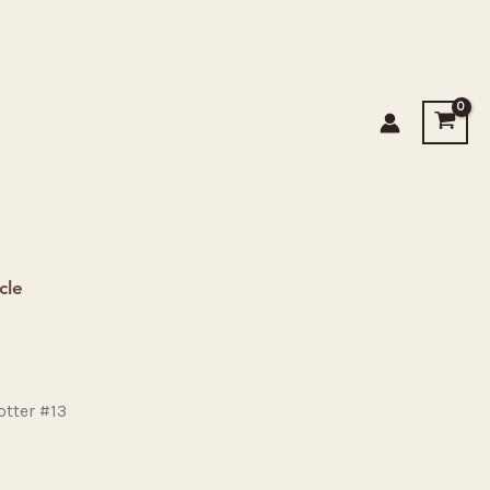
cle
otter #13